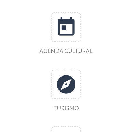
today
AGENDA CULTURAL
explore
TURISMO