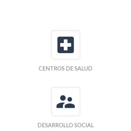
local_hospital
CENTROS DE SALUD
supervisor_account
DESARROLLO SOCIAL