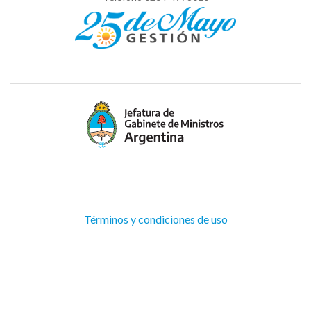
(Abre
Términos y condiciones de uso
en
ventana
nueva)