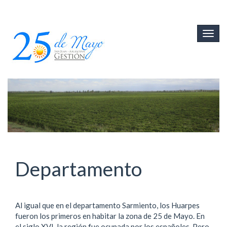
Ir
al
Togg
contenido
navig
principal
Departamento
Al igual que en el departamento Sarmiento, los Huarpes
fueron los primeros en habitar la zona de 25 de Mayo. En
el siglo XVI, la región fue ocupada por los españoles. Pero